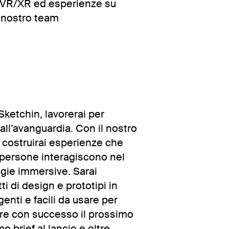
R/VR/XR ed esperienze su
 nostro team
etchin, lavorerai per
ll’avanguardia. Con il nostro
e costruirai esperienze che
e persone interagiscono nel
gie immersive. Sarai
i di design e prototipi in
enti e facili da usare per
tare con successo il prossimo
 brief al lancio e oltre,