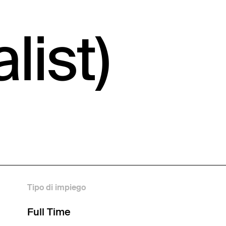
list)
Tipo di impiego
Full Time