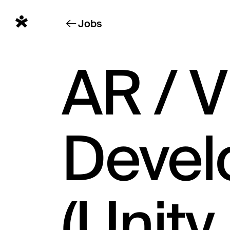
Jobs
AR / V
Devel
(Unity