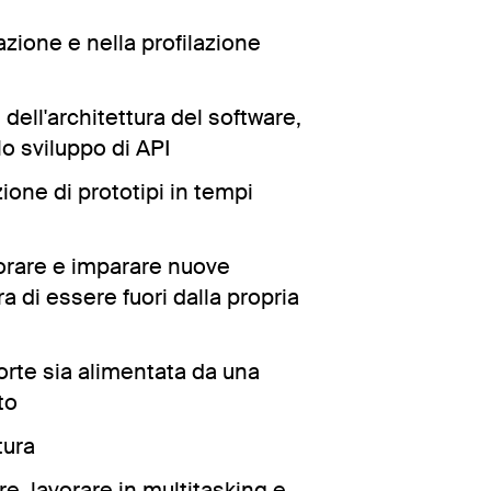
azione e nella profilazione
ell'architettura del software,
lo sviluppo di API
ione di prototipi in tempi
orare e imparare nuove
a di essere fuori dalla propria
orte sia alimentata da una
to
tura
re, lavorare in multitasking e