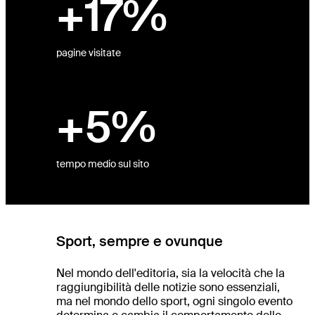
+17%
pagine visitate
izi
+5%
tti
ht
dio
ra
tempo medio sul sito
Sport, sempre e ovunque
Nel mondo dell'editoria, sia la velocità che la
raggiungibilità delle notizie sono essenziali,
ma nel mondo dello sport, ogni singolo evento