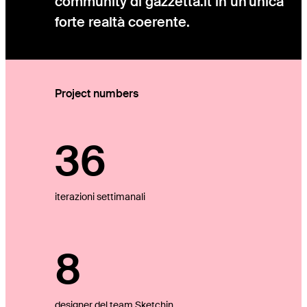
community di gazzetta.it in un'unica
forte realtà coerente.
Project numbers
36
iterazioni settimanali
8
designer del team Sketchin