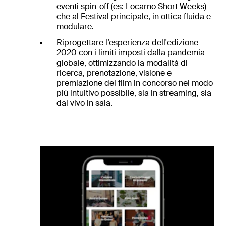
eventi spin-off (es: Locarno Short Weeks)
che al Festival principale, in ottica fluida e
modulare.
Riprogettare l’esperienza dell'edizione
2020 con i limiti imposti dalla pandemia
globale, ottimizzando la modalità di
ricerca, prenotazione, visione e
premiazione dei film in concorso nel modo
più intuitivo possibile, sia in streaming, sia
dal vivo in sala.
izi
tti
ht
dio
ra