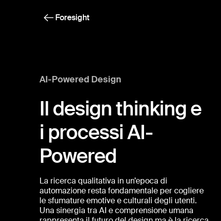
Italiano
Foresight
AI-Powered Design
Il design thinking e
i processi AI-
Powered
La ricerca qualitativa in un’epoca di
automazione resta fondamentale per cogliere
le sfumature emotive e culturali degli utenti.
Una sinergia tra AI e comprensione umana
rappresenta il futuro del design ma è la ricerca