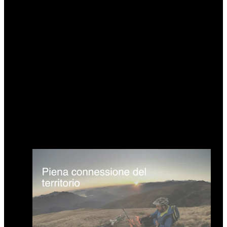
azioni concrete e possibili direttrici di sviluppo
per il Territorio, con la definizione delle risorse
necessarie per la loro attuazione e degli
eventuali ostacoli da superare.
Gli ambiti di applicazione vanno dalla famiglia
e le relazioni di vicinato e reti sociali, alle
strutture abitative, al mondo del lavoro e le sue
evoluzioni, ai centri di competenza, al
commercio, alle nuove tecnologie,
all’attrattività turistica, alla mobilità.