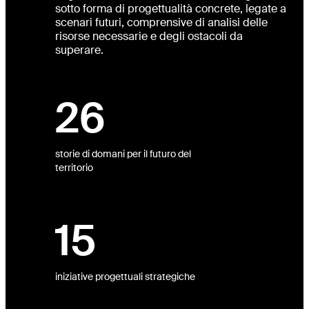
sotto forma di progettualità concrete, legate a
scenari futuri, comprensive di analisi delle
risorse necessarie e degli ostacoli da
superare.
26
storie di domani per il futuro del
territorio
izi
tti
ht
15
dio
ra
iniziative progettuali strategiche