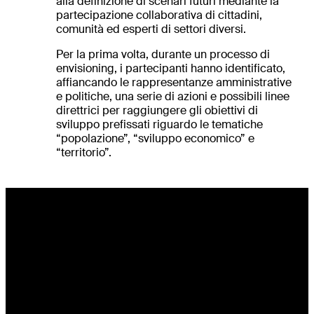
alla definizione di scenari futuri mediante la
partecipazione collaborativa di cittadini,
comunità ed esperti di settori diversi.
Per la prima volta, durante un processo di
envisioning, i partecipanti hanno identificato,
affiancando le rappresentanze amministrative
e politiche, una serie di azioni e possibili linee
direttrici per raggiungere gli obiettivi di
sviluppo prefissati riguardo le tematiche
“popolazione”, “sviluppo economico” e
“territorio”.
Iniziative strategiche
Le attività collaborative e di ricerca sono
confluite in una serie di 19 iniziative
strategiche, suddivise in 9 aree tematiche: